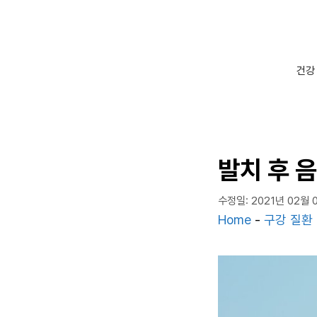
컨
텐
츠
로
건강
건
너
뛰
기
발치 후 
수정일: 2021년 02월 
Home
-
구강 질환