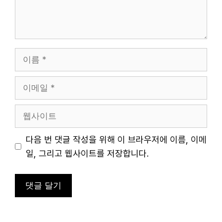
이
름
이
메
일
웹
사
이
다음 번 댓글 작성을 위해 이 브라우저에 이름, 이메
트
일, 그리고 웹사이트를 저장합니다.