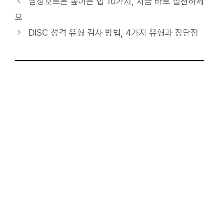
테
남성호르몬 높이는 법 10가지, 지금 바로 실천하세
고
요
리
DISC 성격 유형 검사 방법, 4가지 유형과 장단점