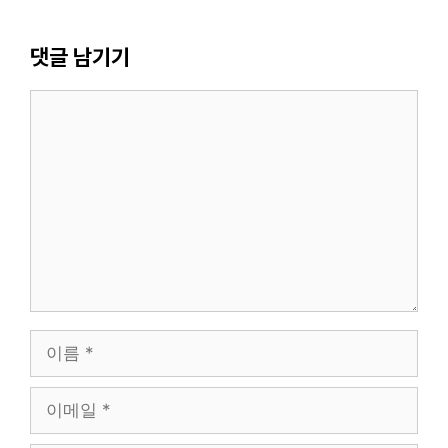
댓글 남기기
댓
글
이
름
이
메