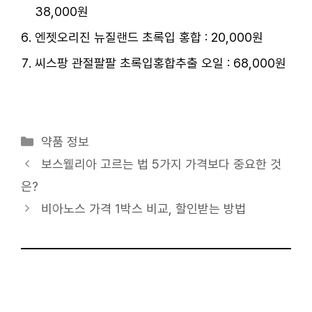
38,000원
엔젯오리진 뉴질랜드 초록입 홍합 : 20,000원
씨스팡 관절팔팔 초록입홍합추출 오일 : 68,000원
카
약품 정보
테
보스웰리아 고르는 법 5가지 가격보다 중요한 것
고
은?
리
비아노스 가격 1박스 비교, 할인받는 방법