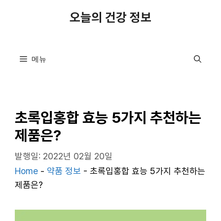
컨
오늘의 건강 정보
텐
츠
로
메뉴
건
너
뛰
기
초록입홍합 효능 5가지 추천하는
제품은?
발행일: 2022년 02월 20일
Home
-
약품 정보
-
초록입홍합 효능 5가지 추천하는
제품은?