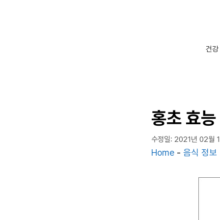
컨
텐
츠
로
건강
건
너
뛰
기
홍초 효능
수정일: 2021년 02월 
Home
-
음식 정보