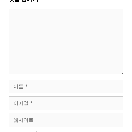
댓
글
이
름
이
메
일
웹
사