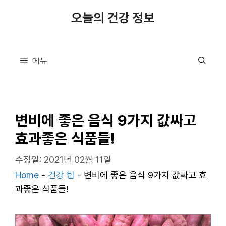
컨
오늘의 건강 정보
텐
츠
로
메뉴
건
너
뛰
기
변비에 좋은 음식 9가지 값싸고
효과좋은 식품들!
수정일: 2021년 02월 11일
Home
-
건강 팁
-
변비에 좋은 음식 9가지 값싸고 효
과좋은 식품들!