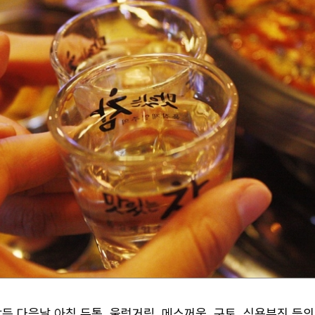
든 다음날 아침 두통, 울렁거림, 메스꺼움, 구토, 식욕부진 등