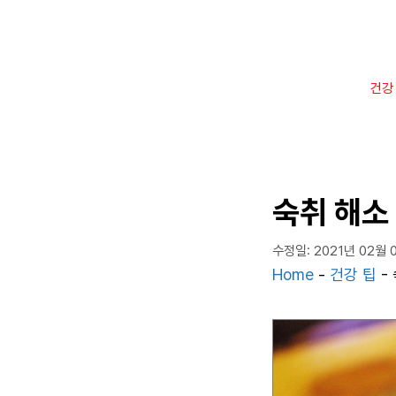
컨
텐
츠
로
건강
건
너
뛰
기
숙취 해소
수정일: 2021년 02월 
Home
-
건강 팁
-