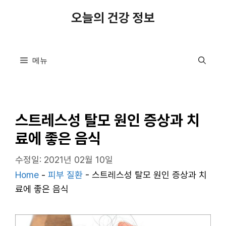
컨
오늘의 건강 정보
텐
츠
로
메뉴
건
너
뛰
기
스트레스성 탈모 원인 증상과 치
료에 좋은 음식
수정일: 2021년 02월 10일
Home
-
피부 질환
-
스트레스성 탈모 원인 증상과 치
료에 좋은 음식