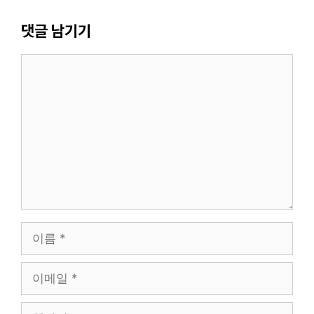
댓글 남기기
댓
글
이
름
이
메
일
웹