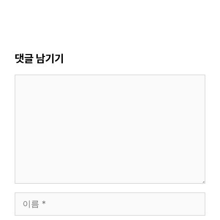
댓글 남기기
댓
글
이
름