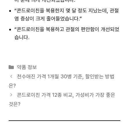
“콘드로이친을 복용한지 몇 달 정도 지났는데, 관절
염 증상이 크게 줄어들었습니다.”
“콘드로이친을 복용하고 관절의 편안함이 개선되었
습니다.
카
약품 정보
테
천수애진 가격 1개월 30병 기준, 할인받는 방법
고
은?
리
콘드로이친 가격 12종 비교, 가성비가 가장 좋은
것은?