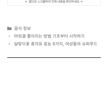
카
음식 정보
테
머릿결 좋아지는 방법 기초부터 시작하기
고
달맞이꽃 종자유 효능 6가지, 여성들의 슈퍼푸드
리