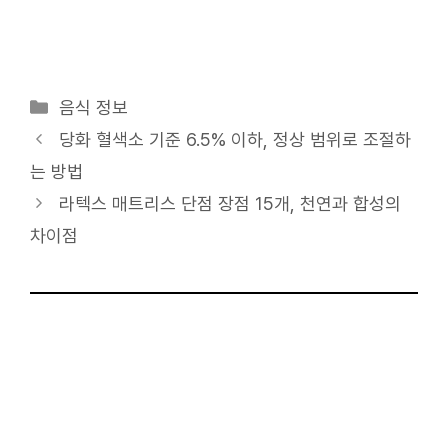
카
음식 정보
테
당화 혈색소 기준 6.5% 이하, 정상 범위로 조절하
고
는 방법
리
라텍스 매트리스 단점 장점 15개, 천연과 합성의
차이점