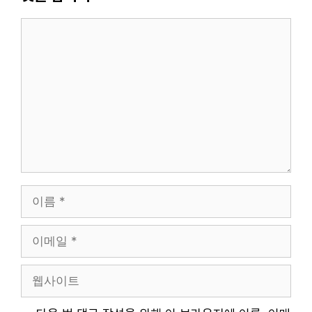
댓
글
이
름
이
메
일
웹
사